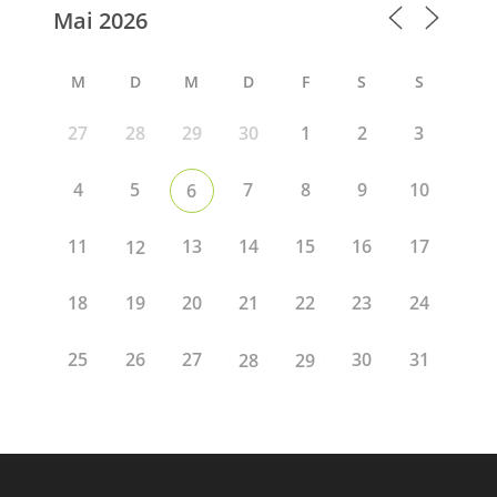
M
D
M
D
F
S
S
27
28
29
30
1
2
3
4
5
7
8
9
10
6
11
13
14
15
16
17
12
18
19
20
21
22
23
24
25
26
27
30
31
28
29