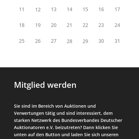
11
13
14
15
16
17
12
18
19
20
21
22
23
24
25
26
27
30
31
28
29
Mitglied werden
Sie sind im Bereich von Auktionen und
Verwertungen tätig und sind interessiert, dem
starken Netzwerk des Bundesverbandes Deutscher
Auktionatoren e.V. beizutreten? Dann klicken Sie
unten auf den Button und laden Sie sich unseren