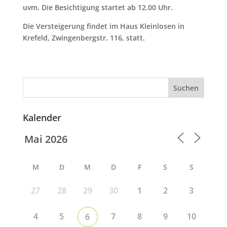
uvm. Die Besichtigung startet ab 12.00 Uhr.
Die Versteigerung findet im Haus Kleinlosen in
Krefeld, Zwingenbergstr. 116, statt.
Suchen
Kalender
M
D
M
D
F
S
S
27
28
29
30
1
2
3
4
5
7
8
9
10
6