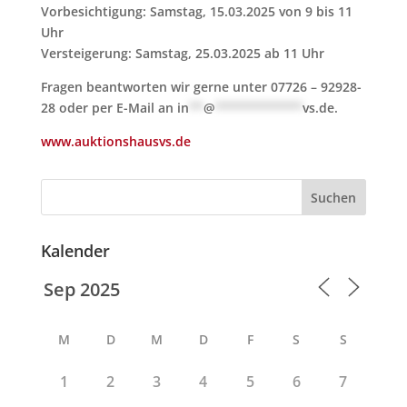
Vorbesichtigung: Samstag, 15.03.2025 von 9 bis 11
Uhr
Versteigerung: Samstag, 25.03.2025 ab 11 Uhr
Fragen beantworten wir gerne unter 07726 – 92928-
28 oder per E-Mail an
in
**
@
************
vs.de
.
www.auktionshausvs.de
Suchen
Kalender
M
D
M
D
F
S
S
1
2
3
4
5
6
7