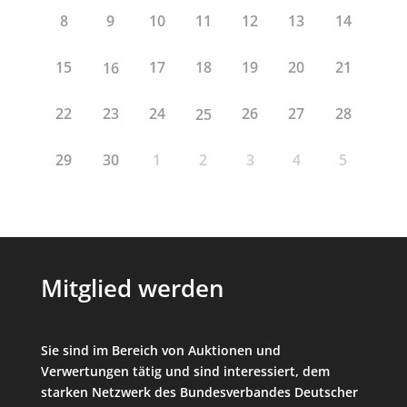
8
9
10
11
12
13
14
15
17
18
19
20
21
16
22
23
24
26
27
28
25
29
30
1
2
3
4
5
Mitglied werden
Sie sind im Bereich von Auktionen und
Verwertungen tätig und sind interessiert, dem
starken Netzwerk des Bundesverbandes Deutscher