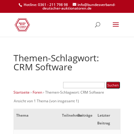
Hotline: 0361 - 211 798 98
info@bundesverband-
deutscher-auktionatoren.de
Themen-Schlagwort:
CRM Software
Startseite
›
Foren
›
Themen-Schlagwort: CRM Software
Ansicht von 1 Thema (von insgesamt 1)
Thema
Teilnehmer
Beiträge
Letzter
Beitrag